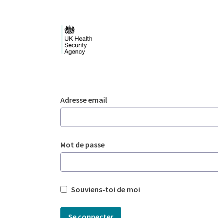
Saut au contenu principal
Login - UKHSA nation
Authentification
Adresse email
Mot de passe
Souviens-toi de moi
Se connecter