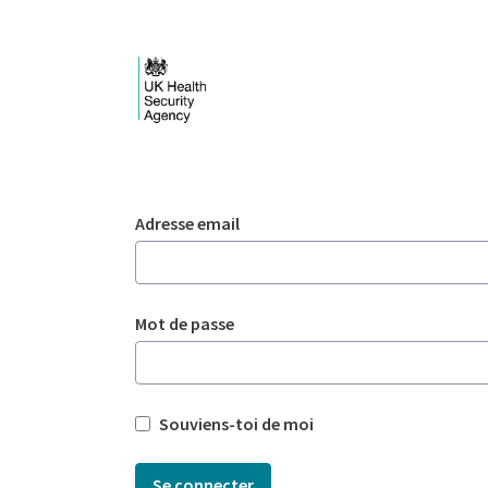
Saut au contenu principal
Login - UKHSA nation
Authentification
Adresse email
Mot de passe
Souviens-toi de moi
Se connecter