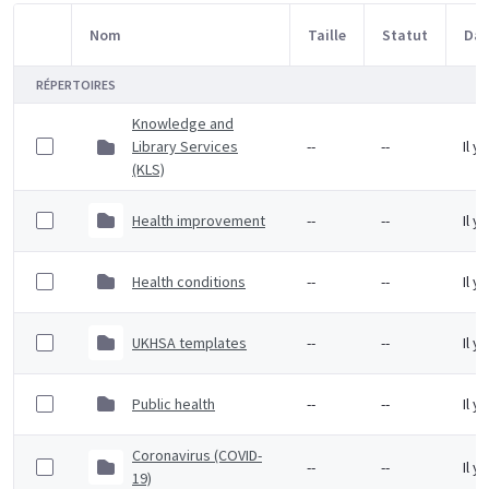
Nom
Taille
Statut
Dat
Sélection d'article
RÉPERTOIRES
Knowledge and
Library Services
--
--
Il y
(KLS)
Health improvement
--
--
Il y
Health conditions
--
--
Il y
UKHSA templates
--
--
Il y
Public health
--
--
Il y
Coronavirus (COVID-
--
--
Il y
19)