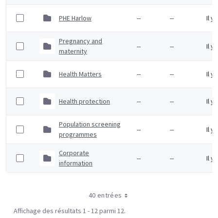
PHE Harlow
--
--
Il y
Pregnancy and
--
--
Il y
maternity
Health Matters
--
--
Il y
Health protection
--
--
Il y
Population screening
--
--
Il y
programmes
Corporate
--
--
Il y
information
40 entrées
Affichage des résultats 1 - 12 parmi 12.