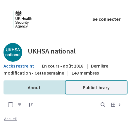
Saut au contenu principal
Se connecter
Public library - UKHSA national
UKHSA national
Accès restreint
|
En cours - août 2018
|
Dernière
modification - Cette semaine
|
148 membres
About
Public library
0 sur 12 Articles sélectionné
Accueil