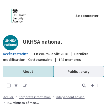
Saut au contenu principal
Se connecter
Public library - UKHSA national
UKHSA national
Accès restreint
|
En cours - août 2018
|
Dernière
modification - Cette semaine
|
148 membres
About
Public library
0 sur 6 Articles sélectionné
Accueil
Corporate information
Independent Advisory Group
IAG minutes of meetings