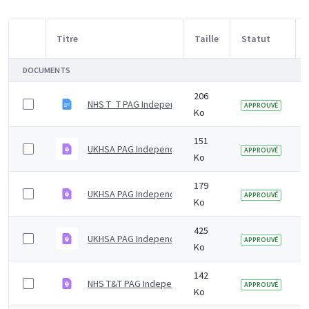
Titre
Taille
Statut
Sélection d'article
DOCUMENTS
206
NHS T_T PAG Independent Advisory Group Summary No
APPROUVÉ
Ko
151
UKHSA PAG Independent Advisory Group Summary Not
APPROUVÉ
Ko
179
UKHSA PAG Independent Advisory Group Summary Not
APPROUVÉ
Ko
425
UKHSA PAG Independent Advisory Group Summary fee
APPROUVÉ
Ko
142
NHS T&T PAG Independent Advisory Group Summary No
APPROUVÉ
Ko