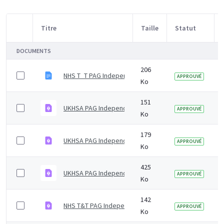
Titre
Taille
Statut
Sélection d'article
DOCUMENTS
206
NHS T_T PAG Independent Advisory Group Summary No
APPROUVÉ
Ko
151
UKHSA PAG Independent Advisory Group Summary Not
APPROUVÉ
Ko
179
UKHSA PAG Independent Advisory Group Summary Not
APPROUVÉ
Ko
425
UKHSA PAG Independent Advisory Group Summary fee
APPROUVÉ
Ko
142
NHS T&T PAG Independent Advisory Group Summary No
APPROUVÉ
Ko