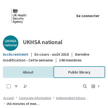
Saut au contenu principal
Se connecter
Public library - UKHSA national
UKHSA national
Accès restreint
|
En cours - août 2018
|
Dernière
modification - Cette semaine
|
148 membres
About
Public library
0 sur 6 Articles sélectionné
Accueil
Corporate information
Independent Advisory Group
IAG minutes of meetings