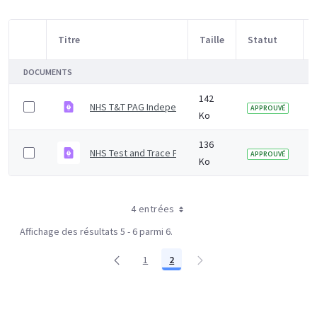
Titre
Taille
Statut
Sélection d'article
DOCUMENTS
142
NHS T&T PAG Independent Advisory Group Summary No
APPROUVÉ
Ko
136
NHS Test and Trace PAG Independent Advisory Group
APPROUVÉ
Ko
4 entrées
Affichage des résultats 5 - 6 parmi 6.
1
2
Page
Page