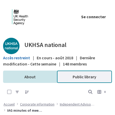
Saut au contenu principal
Se connecter
Public library - UKHSA national
UKHSA national
Accès restreint
|
En cours - août 2018
|
Dernière
modification - Cette semaine
|
148 membres
About
Public library
0 sur 6 Articles sélectionné
Accueil
Corporate information
Independent Advisory Group
IAG minutes of meetings