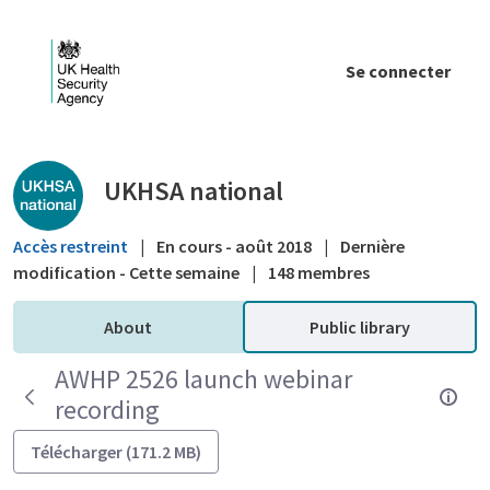
Saut au contenu principal
Se connecter
Public library - UKHSA national
UKHSA national
Accès restreint
|
En cours - août 2018
|
Dernière
modification - Cette semaine
|
148 membres
About
Public library
AWHP 2526 launch webinar
recording
Télécharger (171.2 MB)