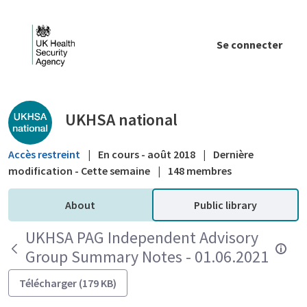
Saut au contenu principal
Se connecter
Public library - UKHSA national
UKHSA national
Accès restreint
|
En cours - août 2018
|
Dernière
modification - Cette semaine
|
148 membres
About
Public library
UKHSA PAG Independent Advisory
Group Summary Notes - 01.06.2021
Télécharger (179 KB)